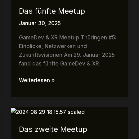
fünfte
Das fünfte Meetup
Meetup
Januar 30, 2025
GameDev & XR Meetup Thüringen #5:
Einblicke, Netzwerken und
Zukunftsvisionen Am 29. Januar 2025
fand das fünfte GameDev & XR
Weiterlesen »
Das
zweite
Das zweite Meetup
Meetup