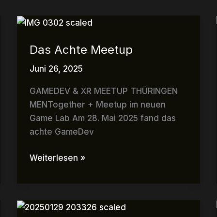
Das
Achte
Das Achte Meetup
Meetup
Juni 26, 2025
GAMEDEV & XR MEETUP THÜRINGEN
MENTogether + Meetup im neuen
Game Lab Am 28. Mai 2025 fand das
achte GameDev
Weiterlesen »
Das