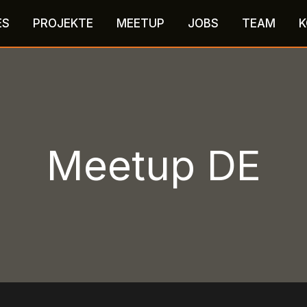
ES
PROJEKTE
MEETUP
JOBS
TEAM
K
Meetup DE