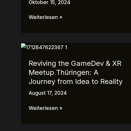
Oktober 15, 2024
Weiterlesen »
Reviving
the
Reviving the GameDev & XR
GameDev
Meetup Thüringen: A
&
XR
Journey from Idea to Reality
Meetup
August 17, 2024
Thüringen:
A
Weiterlesen »
Journey
from
Idea