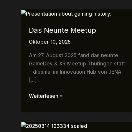
Das
Neunte
Das Neunte Meetup
Meetup
Oktober 10, 2025
Am 27. August 2025 fand das neunte
GameDev & XR Meetup Thüringen statt
– diesmal im Innovation Hub von JENA
[…]
Weiterlesen »
Das