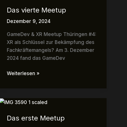
vierte
Das vierte Meetup
Meetup
Dezember 9, 2024
GameDev & XR Meetup Thüringen #4:
XR als Schlüssel zur Bekämpfung des
Fachkräftemangels? Am 3. Dezember
2024 fand das GameDev
Weiterlesen »
Das
erste
Das erste Meetup
Meetup